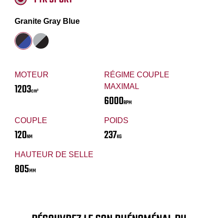
Granite Gray Blue
MOTEUR
RÉGIME COUPLE
1203
MAXIMAL
cm³
6000
RPM
COUPLE
POIDS
120
237
NM
KG
HAUTEUR DE SELLE
805
MM