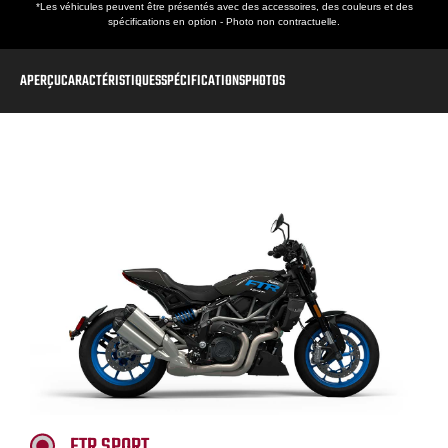
*Les véhicules peuvent être présentés avec des accessoires, des couleurs et des
spécifications en option - Photo non contractuelle.
APERÇU
CARACTÉRISTIQUES
SPÉCIFICATIONS
PHOTOS
FTR SPORT