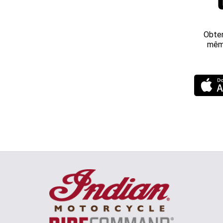
Obten
même