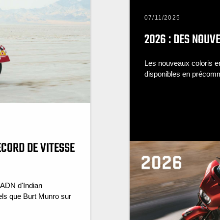
07/11/2025
2026 : DES NOUVE
Les nouveaux coloris e
disponibles en préco
ECORD DE VITESSE
'ADN d'Indian
tels que Burt Munro sur